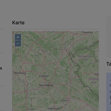
Karte
+
−
T
n