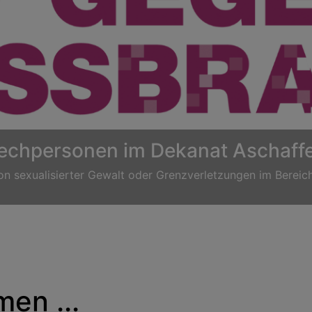
Taufe
en ...