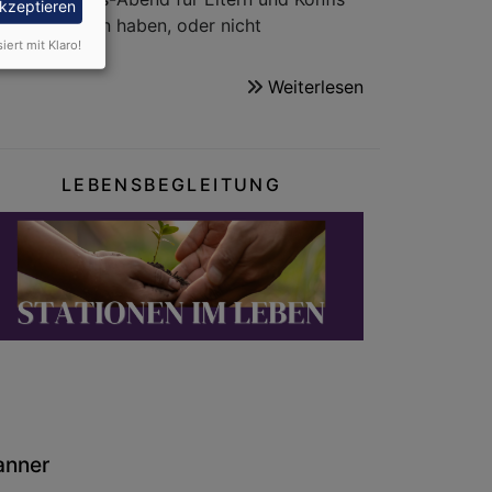
akzeptieren
u noch Fragen haben, oder nicht
siert mit Klaro!
Weiterlesen
über
Konfirmation
2026/2027
LEBENSBEGLEITUNG
anner