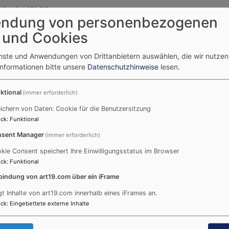
 in der Welt"
ndung von personenbezogenen
 und Cookies
26 - September 2026
enste und Anwendungen von Drittanbietern auswählen, die wir nutze
erlesen:
neuer Gemeindebrief
Informationen bitte unsere
Datenschutzhinweise
lesen.
ktional
(immer erforderlich)
ichern von Daten: Cookie für die Benutzersitzung
ck
:
Funktional
sent Manager
(immer erforderlich)
kie Consent speichert Ihre Einwilligungsstatus im Browser
ck
:
Funktional
027
bindung von art19.com über ein iFrame
gt Inhalte von art19.com innerhalb eines iFrames an.
e neuen Konfi-Kurse! Die meisten Konfis sind so um die 13 
ck
:
Eingebettete externe Inhalte
ch bei der Konfirmation? Wie feiert man das und für wen is
en kommenden Konfi-Kurs in Frage kommen. Im Mai fand ein 