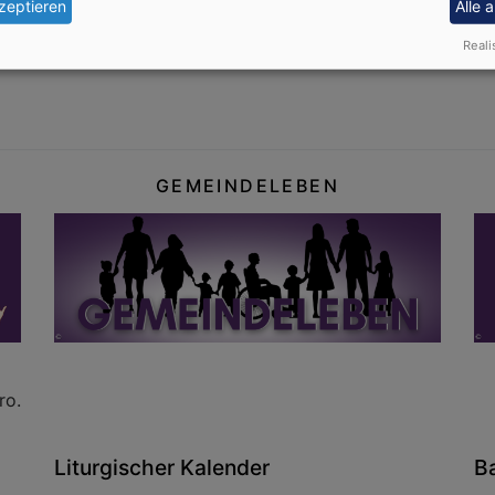
zeptieren
Alle 
 Ende Juni 2026 ist dann der Anmeldeschluss. Wenn Sie daz
Reali
e im Pfarrbüro.
GEMEINDELEBEN
ro.
Liturgischer Kalender
B