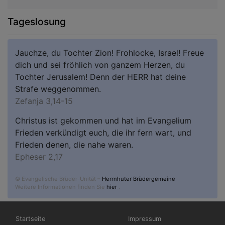
Tageslosung
Jauchze, du Tochter Zion! Frohlocke, Israel! Freue
dich und sei fröhlich von ganzem Herzen, du
Tochter Jerusalem! Denn der HERR hat deine
Strafe weggenommen.
Zefanja 3,14-15
Christus ist gekommen und hat im Evangelium
Frieden verkündigt euch, die ihr fern wart, und
Frieden denen, die nahe waren.
Epheser 2,17
© Evangelische Brüder-Unität –
Herrnhuter Brüdergemeine
Weitere Informationen finden Sie
hier
.
Hauptnavigation
Fußbereichsmenü
Startseite
Impressum