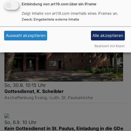
Einbindung von art19.com über ein iFrame
Zeigt Inhalte von art19.com innerhalb eines iFrames an.
Zweck
:
Eingebettete externe Inhalte
Auswahl akzeptieren
Alle akzeptieren
Realisiert mit Klaro!
So, 30.8. 10:15 Uhr
Gottesdienst, K. Scheibler
Aschaffenburg
Evang.-Luth. St. Pauluskirche
So, 6.9. 10 Uhr
Kein Gottesdienst in St. Paulus, Einladung in die GDe