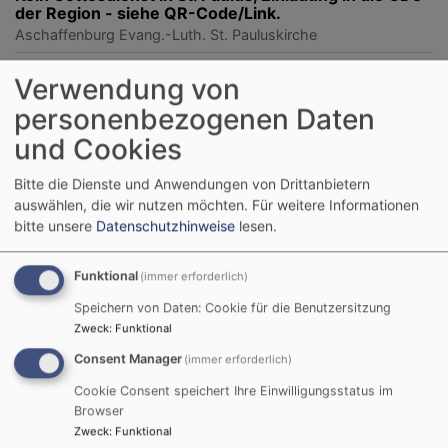
der Region - siehe QR-Code/Link.
Aschaffenburg
Evang.-Luth. St. Pauluskirche
Verwendung von
personenbezogenen Daten
und Cookies
Bitte die Dienste und Anwendungen von Drittanbietern
auswählen, die wir nutzen möchten.
Für weitere Informationen
bitte unsere
Datenschutzhinweise
lesen.
Funktional
(immer erforderlich)
Speichern von Daten: Cookie für die Benutzersitzung
Zweck
:
Funktional
Consent Manager
(immer erforderlich)
So, 23.8. 10:15 Uhr
Gottesdienst, K. Scheibler
Cookie Consent speichert Ihre Einwilligungsstatus im
Aschaffenburg
Evang.-Luth. St. Pauluskirche
Browser
Zweck
:
Funktional