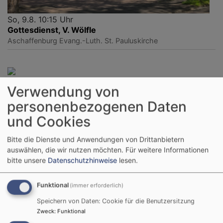
So, 9.8. 10:15 Uhr
Gottesdienst, V. Wölfle
Aschaffenburg
Evang.-Luth. St. Pauluskirche
So, 16.8. 10 Uhr
Verwendung von
Kein Gottesdienst in St. Paulus, Einladung in die GDe
der Region - siehe QR-Code/Link.
personenbezogenen Daten
Aschaffenburg
Evang.-Luth. St. Pauluskirche
und Cookies
Bitte die Dienste und Anwendungen von Drittanbietern
auswählen, die wir nutzen möchten.
Für weitere Informationen
bitte unsere
Datenschutzhinweise
lesen.
Funktional
(immer erforderlich)
Speichern von Daten: Cookie für die Benutzersitzung
Zweck
:
Funktional