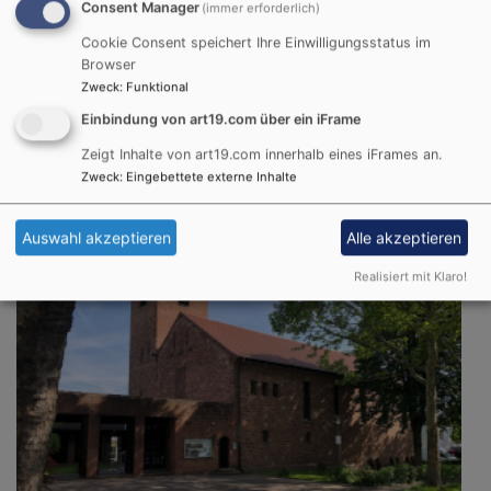
Consent Manager
(immer erforderlich)
Cookie Consent speichert Ihre Einwilligungsstatus im
Browser
Zweck
:
Funktional
So, 23.8. 10:15 Uhr
Einbindung von art19.com über ein iFrame
Gottesdienst, K. Scheibler
Zeigt Inhalte von art19.com innerhalb eines iFrames an.
Aschaffenburg
Evang.-Luth. St. Pauluskirche
Zweck
:
Eingebettete externe Inhalte
Auswahl akzeptieren
Alle akzeptieren
Realisiert mit Klaro!