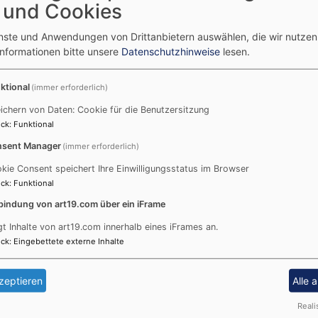
 und Cookies
Erk, Heinrich
enste und Anwendungen von Drittanbietern auswählen, die wir nutze
Klein, Karin
Informationen bitte unsere
Datenschutzhinweise
lesen.
Kobler, Anette (Vertrauen
ktional
(immer erforderlich)
Kümmel, Stefan
ichern von Daten: Cookie für die Benutzersitzung
Penner, Olga
ck
:
Funktional
sent Manager
(immer erforderlich)
Salatzkat, Laura
kie Consent speichert Ihre Einwilligungsstatus im Browser
Unterköfler, Bernard
ck
:
Funktional
bindung von art19.com über ein iFrame
Winkler, Harald
gt Inhalte von art19.com innerhalb eines iFrames an.
ck
:
Eingebettete externe Inhalte
zeptieren
Alle 
Karte
Reali