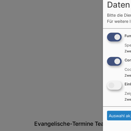
Daten
Bitte die Di
Für weitere 
Fun
Spe
Zwe
Con
Coo
Zwe
Ein
Zei
Zwe
Auswahl ak
Evangelische-Termine Teaser