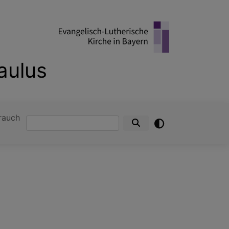
aulus
rauch
Suche