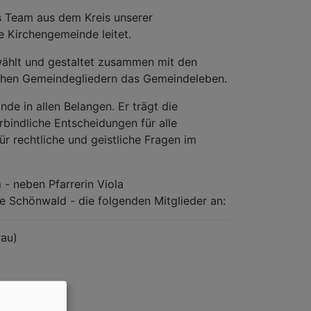
s Team aus dem Kreis unserer
e Kirchengemeinde leitet.
wählt und gestaltet zusammen mit den
ichen Gemeindegliedern das Gemeindeleben.
nde in allen Belangen. Er trägt die
rbindliche Entscheidungen für alle
ür rechtliche und geistliche Fragen im
- neben Pfarrerin Viola
le Schönwald - die folgenden Mitglieder an:
rau)