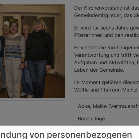
Der Kirchenvorstand ist da
Gemeindemitglieder, das di
Er wird für sechs Jahre ge
Pfarrerinnen und den restl
Er vertritt die Kirchengemei
Verantwortung und trifft ve
Aufgaben und Aktivitäten, f
Leben der Gemeinde.
Im Moment gehören diesem 
Wölfle und Pfarrerin Michel
Abke, Maike (Vertrauensf
Bosch, Inge
Degtarev, Tatjana
ndung von personenbezogenen