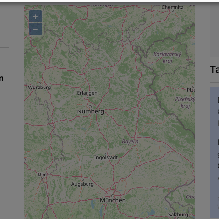
+
−
T
n