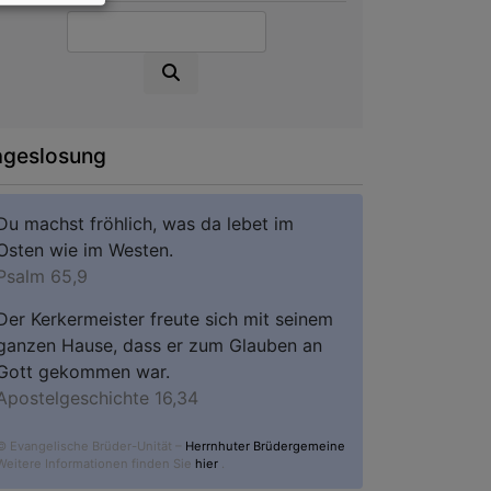
Suche
ageslosung
Du machst fröhlich, was da lebet im
Osten wie im Westen.
Psalm 65,9
Der Kerkermeister freute sich mit seinem
ganzen Hause, dass er zum Glauben an
Gott gekommen war.
Apostelgeschichte 16,34
© Evangelische Brüder-Unität –
Herrnhuter Brüdergemeine
Weitere Informationen finden Sie
hier
.