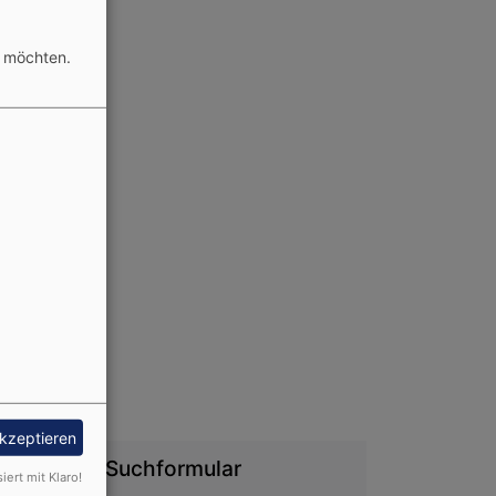
n möchten.
sfrau)
akzeptieren
Suchformular
siert mit Klaro!