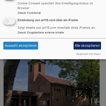
Gottesdienst, V. Wölfle
Cookie Consent speichert Ihre Einwilligungsstatus im
Aschaffenburg
Evang.-Luth. St. Pauluskirche
Browser
Zweck
:
Funktional
Einbindung von art19.com über ein iFrame
So, 16.8. 10 Uhr
Zeigt Inhalte von art19.com innerhalb eines iFrames an.
Kein Gottesdienst in St. Paulus, Einladung in die GDe
Zweck
:
Eingebettete externe Inhalte
der Region - siehe QR-Code/Link.
Aschaffenburg
Evang.-Luth. St. Pauluskirche
Auswahl akzeptieren
Alle akzeptieren
Realisiert mit Klaro!