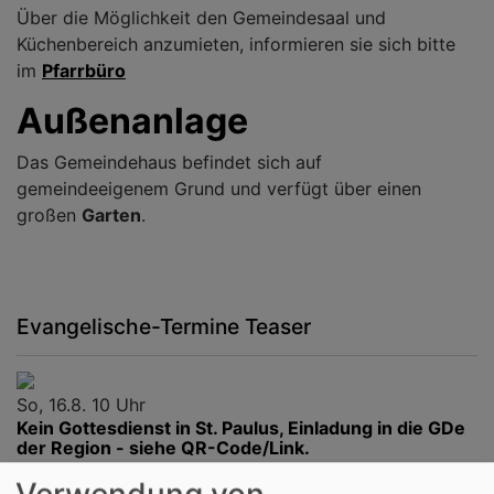
Über die Möglichkeit den Gemeindesaal und
Küchenbereich anzumieten, informieren sie sich bitte
im
Pfarrbüro
Außenanlage
Das Gemeindehaus befindet sich auf
gemeindeeigenem Grund und verfügt über einen
großen
Garten
.
Evangelische-Termine Teaser
So, 16.8. 10 Uhr
Kein Gottesdienst in St. Paulus, Einladung in die GDe
der Region - siehe QR-Code/Link.
Aschaffenburg
Evang.-Luth. St. Pauluskirche
Verwendung von