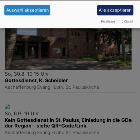
Auswahl akzeptieren
Alle akzeptieren
Realisiert mit Klaro!
So, 30.8. 10:15 Uhr
Gottesdienst, K. Scheibler
Aschaffenburg
Evang.-Luth. St. Pauluskirche
So, 6.9. 10 Uhr
Kein Gottesdienst in St. Paulus, Einladung in die GDe
der Region - siehe QR-Code/Link.
Aschaffenburg
Evang.-Luth. St. Pauluskirche