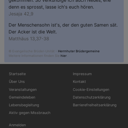
denn es sprosst, lasse ich's euch hören.
Jesaja 42,9
Der Menschensohn ist's, der den guten Samen sät.
Der Acker ist die Welt.
Matthäus 13,37-38
© Evangelische Brüder-Unität –
Herrnhuter Brüdergemeine
Weitere Informationen finden Sie
hier
.
Hauptnavigation
Fußbereichsmenü
Startseite
Impressum
Über Uns
Kontakt
Veranstaltungen
Cookie-Einstellungen
Gemeindeleben
Datenschutzerklärung
Lebensbegleitung
Barrierefreiheitserklärung
Aktiv gegen Missbrauch
Benutzermenü
Anmelden