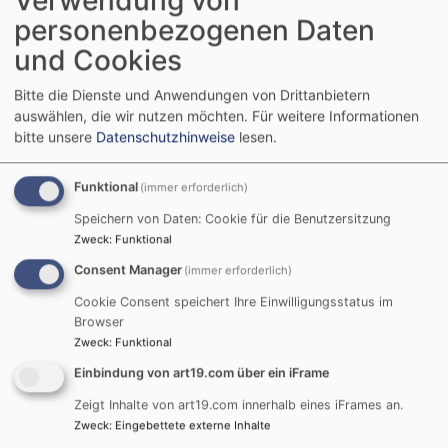
personenbezogenen Daten
und Cookies
Bitte die Dienste und Anwendungen von Drittanbietern
auswählen, die wir nutzen möchten.
Für weitere Informationen
bitte unsere
Datenschutzhinweise
lesen.
Funktional
(immer erforderlich)
Speichern von Daten: Cookie für die Benutzersitzung
Zweck
:
Funktional
Consent Manager
(immer erforderlich)
Cookie Consent speichert Ihre Einwilligungsstatus im
So, 23.8. 10:15 Uhr
Browser
Gottesdienst, K. Scheibler
Zweck
:
Funktional
Aschaffenburg
Evang.-Luth. St. Pauluskirche
Einbindung von art19.com über ein iFrame
Zeigt Inhalte von art19.com innerhalb eines iFrames an.
Zweck
:
Eingebettete externe Inhalte