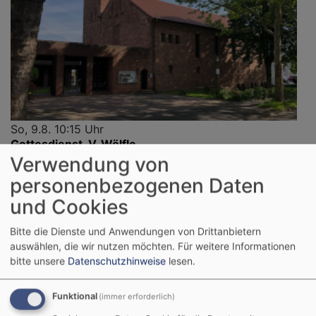
So, 9.8. 10:15 Uhr
Gottesdienst, V. Wölfle
Verwendung von
Aschaffenburg
Evang.-Luth. St. Pauluskirche
personenbezogenen Daten
und Cookies
So, 16.8. 10 Uhr
Bitte die Dienste und Anwendungen von Drittanbietern
Kein Gottesdienst in St. Paulus, Einladung in die GDe
der Region - siehe QR-Code/Link.
auswählen, die wir nutzen möchten.
Für weitere Informationen
bitte unsere
Datenschutzhinweise
lesen.
Aschaffenburg
Evang.-Luth. St. Pauluskirche
Funktional
(immer erforderlich)