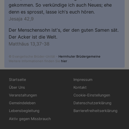
gekommen. So verkündige ich auch Neues; ehe
denn es sprosst, lasse ich's euch hören.
Jesaja 42,9
Der Menschensohn ist's, der den guten Samen sät.
Der Acker ist die Welt.
Matthäus 13,37-38
© Evangelische Brüder-Unität –
Herrnhuter Brüdergemeine
Weitere Informationen finden Sie
hier
.
Hauptnavigation
Fußbereichsmenü
Startseite
Impressum
Über Uns
Kontakt
Veranstaltungen
Cookie-Einstellungen
Gemeindeleben
Datenschutzerklärung
Lebensbegleitung
Barrierefreiheitserklärung
Aktiv gegen Missbrauch
Benutzermenü