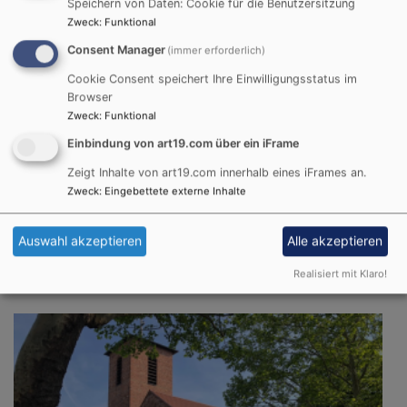
Speichern von Daten: Cookie für die Benutzersitzung
Zweck
:
Funktional
Consent Manager
(immer erforderlich)
Cookie Consent speichert Ihre Einwilligungsstatus im
Browser
Zweck
:
Funktional
Einbindung von art19.com über ein iFrame
Zeigt Inhalte von art19.com innerhalb eines iFrames an.
Zweck
:
Eingebettete externe Inhalte
So, 23.8. 10:15 Uhr
Auswahl akzeptieren
Alle akzeptieren
Gottesdienst, K. Scheibler
Aschaffenburg
Evang.-Luth. St. Pauluskirche
Realisiert mit Klaro!